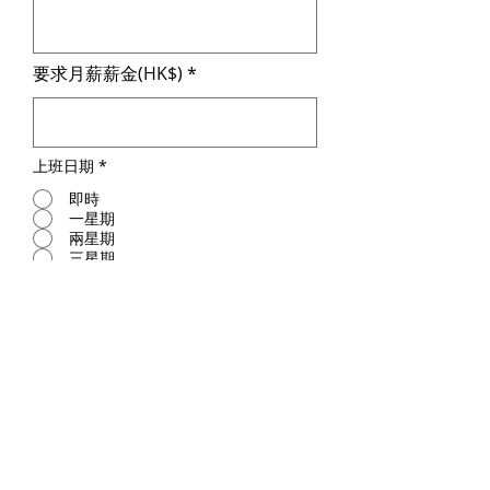
要求月薪薪金(HK$)
上班日期
*
即時
一星期
兩星期
三星期
一個月
商議
本人現聲明此申請表填報之資料全
屬真確無誤，並明白若有知情不報
或提供不實資料時，可令本人喪失
獲錄用的資格或於日後引致被即時
解僱不作任何補償。所有個人資料
將會保密處理，並只作招聘用途並
向前僱主作資料核實。本人已詳細
閱讀上述聲明，並清楚明白其內
容。
您的簽名