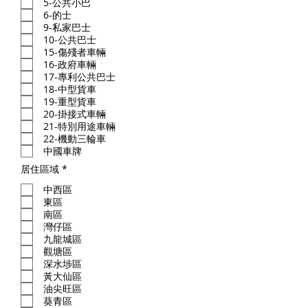
5-公共小巴
6-的士
9-私家巴士‎
10-公共巴士‎
15-傷殘者車輛‎
16-政府車輛‎
17-專利公共巴士‎
18-中型貨車‎
19-重型貨車‎
20-掛接式車輛‎
21-特別用途車輛‎
22-機動三輪車‎
中國車牌‎
必
居住區域
*
填
中西區
東區
南區
灣仔區
九龍城區
觀塘區
深水埗區
黃大仙區
油尖旺區
葵青區