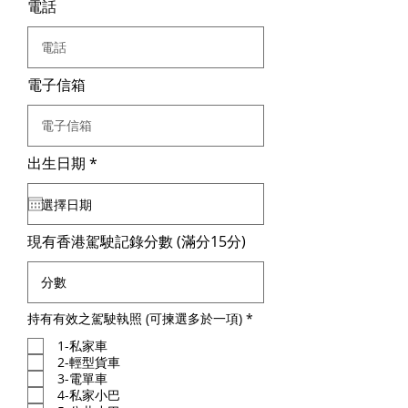
電話
電子信箱
r
出生日期
*
e
q
u
i
r
現有香港駕駛記錄分數 (滿分15分)
e
d
必
持有有效之駕駛執照 (可揀選多於一項)
*
填
1-私家車‎
2-輕型貨車‎
3-電單車
4-私家小巴‎